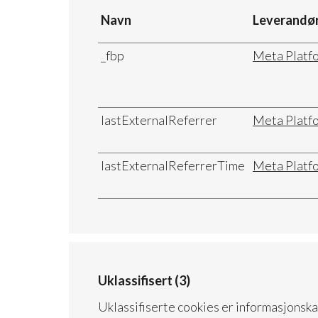
Navn
Leverandø
_fbp
Meta Platfo
lastExternalReferrer
Meta Platfo
lastExternalReferrerTime
Meta Platfo
Uklassifisert (3)
Uklassifiserte cookies er informasjonska