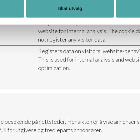
Venter
tillat utvalg
Keeps track of special fonts used on the
website for internal analysis. The cookie 
not register any visitor data.
Registers data on visitors' website-behavi
This is used for internal analysis and webs
optimization.
re besøkende på nettsteder. Hensikten er å vise annonser 
ull for utgivere og tredjeparts annonsører.