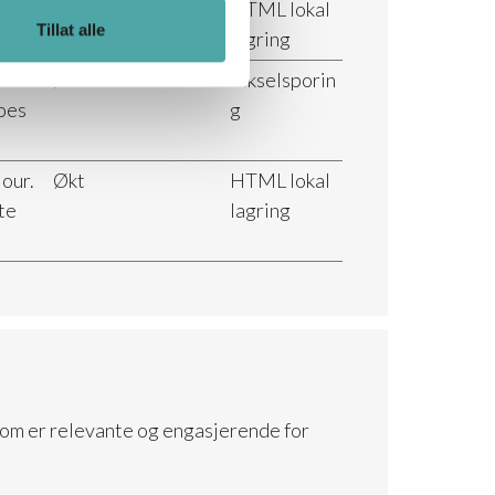
Vedvarende
HTML lokal
Tillat alle
lagring
Økt
Pikselsporin
does
g
our.
Økt
HTML lokal
ite
lagring
som er relevante og engasjerende for