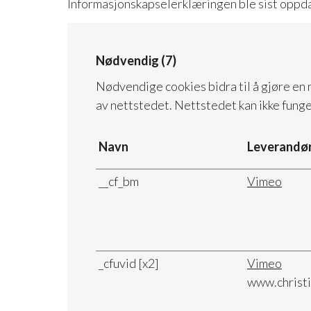
Informasjonskapselerklæringen ble sist oppd
Nødvendig (7)
Nødvendige cookies bidra til å gjøre en 
av nettstedet. Nettstedet kan ikke fung
Navn
Leverandø
__cf_bm
Vimeo
_cfuvid [x2]
Vimeo
www.christi