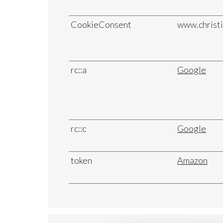
CookieConsent
www.christi
rc::a
Google
rc::c
Google
token
Amazon