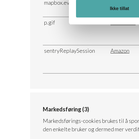
mapbox.eventData:#
Mapbox
Ikke tillat
p.gif
Adobe Inc.
sentryReplaySession
Amazon
Markedsføring (3)
Markedsførings-cookies brukes til å spo
den enkelte bruker og dermed mer verdif