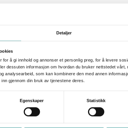
forstå hvordan besøkende kommuniserer med nettsteder ved å
Detaljer
r
Hensikt
ookies
Used to send data to Google Analytics ab
 for å gi innhold og annonser et personlig preg, for å levere sos
deler dessuten informasjon om hvordan du bruker nettstedet vårt,
the visitor's device and behavior. Tracks t
og analysearbeid, som kan kombinere den med annen informasjon d
visitor across devices and marketing chann
 inn gjennom din bruk av tjenestene deres.
Used to send data to Google Analytics ab
the visitor's device and behavior. Tracks t
Egenskaper
Statistikk
visitor across devices and marketing chann
Venter