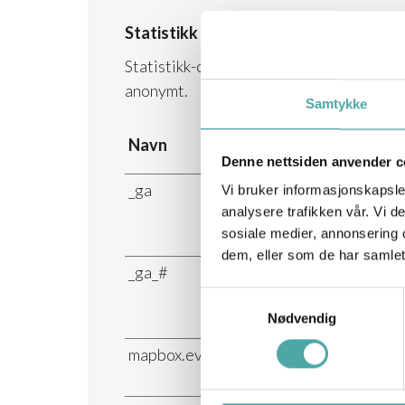
Statistikk (6)
Statistikk-cookies hjelper eiere til å 
anonymt.
Samtykke
Navn
Leverandø
Denne nettsiden anvender c
_ga
Google
Vi bruker informasjonskapsler
analysere trafikken vår. Vi 
sosiale medier, annonsering 
dem, eller som de har samlet
_ga_#
Google
Samtykkevalg
Nødvendig
mapbox.eventData.uuid:#
Mapbox