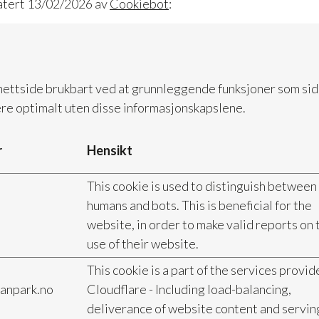
atert 13/02/2026 av
Cookiebot
:
nettside brukbart ved at grunnleggende funksjoner som side
ere optimalt uten disse informasjonskapslene.
r
Hensikt
This cookie is used to distinguish between
humans and bots. This is beneficial for the
website, in order to make valid reports on 
use of their website.
This cookie is a part of the services provid
anpark.no
Cloudflare - Including load-balancing,
deliverance of website content and servin