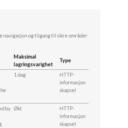
 navigasjon og tilgang til sikre områder
Maksimal
Type
lagringsvarighet
1 dag
HTTP-
informasjon
the
skapsel
ed by
Økt
HTTP-
informasjon
g
skapsel