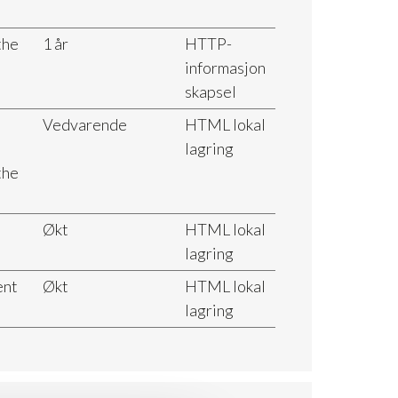
the
1 år
HTTP-
informasjon
skapsel
Vedvarende
HTML lokal
lagring
the
Økt
HTML lokal
lagring
ent
Økt
HTML lokal
lagring