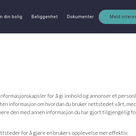
n din bolig
Beliggenhet
Dokumenter
Meld intere
nformasjonskapsler for å gi innhold og annonser et personl
ssuten informasjon om hvordan du bruker nettstedet vårt, me
re den med annen informasjon du har gjort tilgjengelig for
ttsteder for å gjøre en brukers opplevelse mer effektiv.